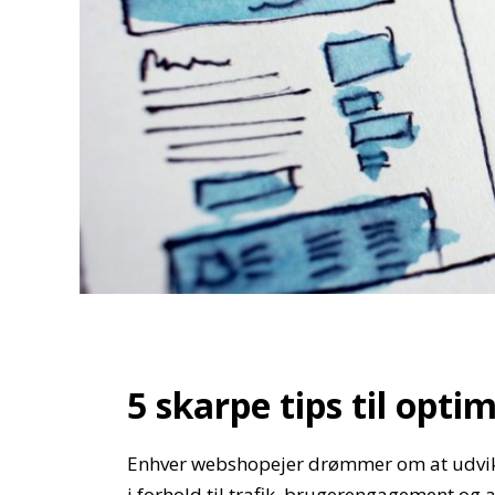
5 skarpe tips til opt
Enhver webshopejer drømmer om at udvikl
i forhold til trafik, brugerengagement og