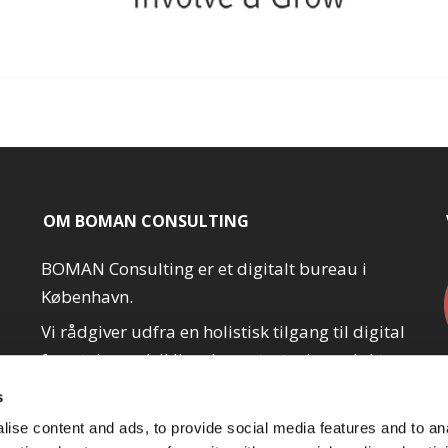
OM BOMAN CONSULTING
BOMAN Consulting er et digitalt bureau i
København.
Vi rådgiver udfra en holistisk tilgang til digital
forretningsudvikling, hvor strategi, produkt,
og marketing går hånd i hånd.
s
Ingen af de tre ting kan stå alene, hvis man
ise content and ads, to provide social media features and to an