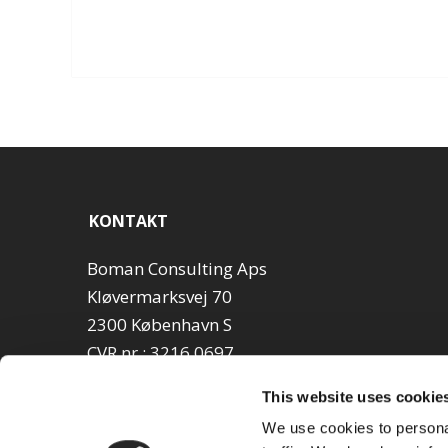
KONTAKT
Boman Consulting Aps
Kløvermarksvej 70
2300 København S
CVR nr.: 3216 0697
Danmark
This website uses cookie
Email: jakob (at) bomanconsulting.dk
We use cookies to personal