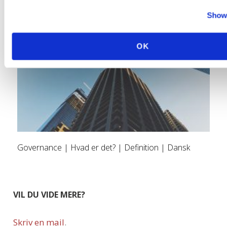
Show 
OK
Governance | Hvad er det? | Definition | Dansk
VIL DU VIDE MERE?
Skriv en mail
.