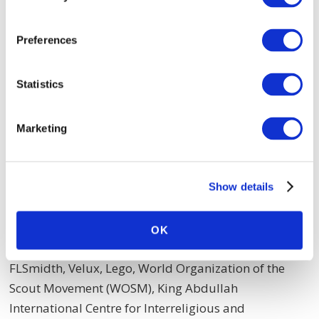
Preferences
Statistics
BOMAN Consulting er grundlagt af
Marketing
Jakob Boman, som har +10 års
erfaring med digital
Show details
forretningsudvikling.
OK
Han har arbejdet for kunder såsom Novo Nordisk,
FLSmidth, Velux, Lego, World Organization of the
Scout Movement (WOSM), King Abdullah
International Centre for Interreligious and