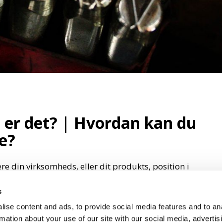
er det? | Hvordan kan du
de?
e din virksomheds, eller dit produkts, position i
s og Weaknesses (styrker og svagheder) og Opportunities
s
erer). Læs om SWOT analyse og hvordan du kan bruge
hs, Weaknesses, Opportunities og Threats SWOT analyse
ise content and ads, to provide social media features and to an
rmation about your use of our site with our social media, advertis