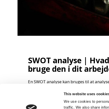
SWOT analyse | Hvad 
bruge den i dit arbej
En SWOT analyse kan bruges til at analyser
markedet. Forkortelsen står for Strength
This website uses cookie
og Threats (muligheder og trusler/barri
den i dit arbejde. SWOT analyse: Strengt
We use cookies to personal
traffic. We also share info
er […]