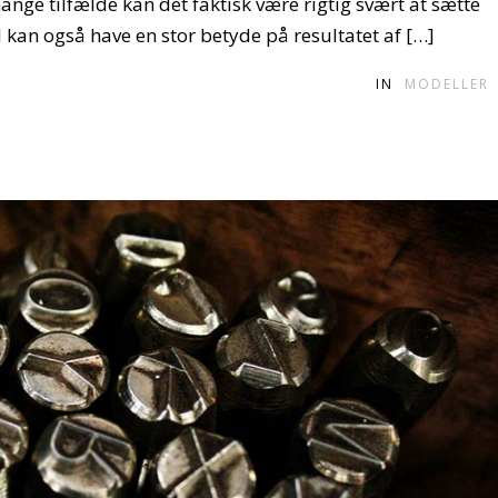
ange tilfælde kan det faktisk være rigtig svært at sætte
kan også have en stor betyde på resultatet af […]
IN
MODELLER