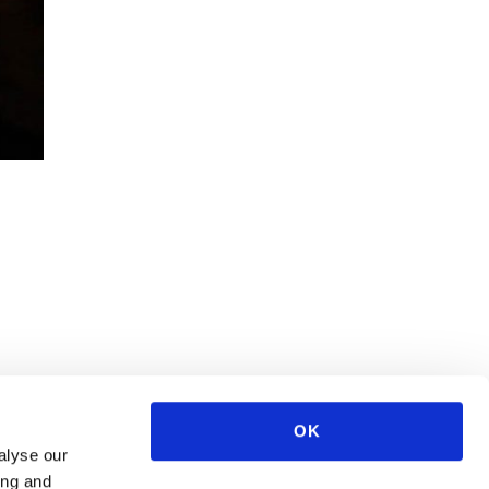
OK
alyse our
ing and