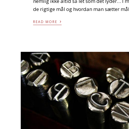
nemlig ikke altid så let som det lyder… I m
de rigtige mål og hvordan man sætter mål 
›
READ MORE